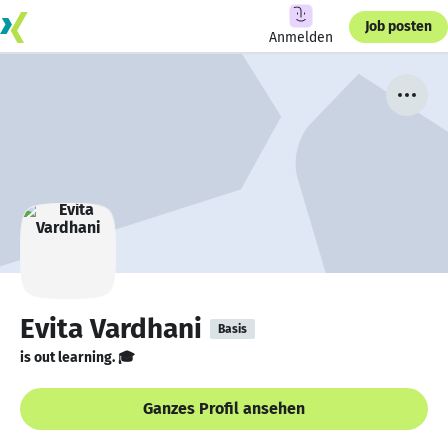
Job posten
Anmelden
Evita Vardhani
Basis
is out learning. 🎓
Ganzes Profil ansehen