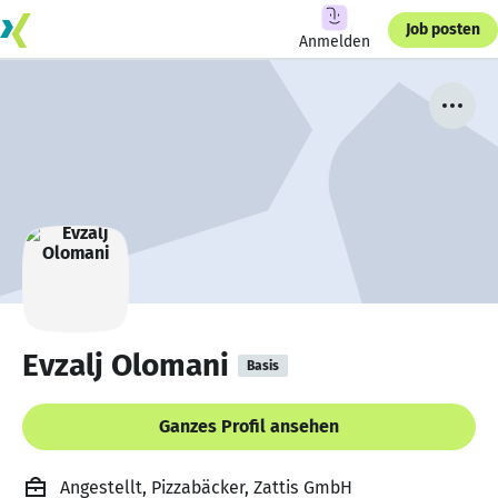
Job posten
Anmelden
Evzalj Olomani
Basis
Ganzes Profil ansehen
Angestellt, Pizzabäcker, Zattis GmbH