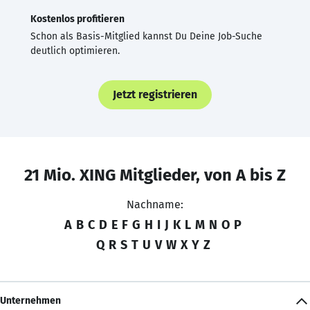
Kostenlos profitieren
Schon als Basis-Mitglied kannst Du Deine Job-Suche
deutlich optimieren.
Jetzt registrieren
21 Mio. XING Mitglieder, von A bis Z
Nachname:
A
B
C
D
E
F
G
H
I
J
K
L
M
N
O
P
Q
R
S
T
U
V
W
X
Y
Z
Unternehmen