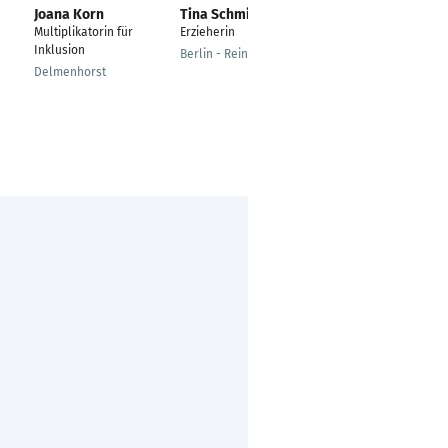
Joana Korn
Tina Schmidt
Johanna Behrendt
Multiplikatorin für
Erzieherin
Erzieherin mit
Inklusion
Heilpädagogischer
Berlin - Reinickendorf
Zusatzqualifikation
Delmenhorst
Hamburg