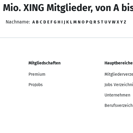
 Mio. XING Mitglieder, von A bi
Nachname:
A
B
C
D
E
F
G
H
I
J
K
L
M
N
O
P
Q
R
S
T
U
V
W
X
Y
Z
Mitgliedschaften
Hauptbereiche
Premium
Mitgliederverz
ProJobs
Jobs Verzeichn
Unternehmen
Berufsverzeich