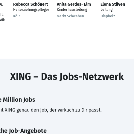
M.
Rebecca Schönert
Anita Gerdes- Elm
Elena Stüven
Heilerziehungspfleger
Kinderhausleitung
Leitung
t,
Köln
Markt Schwaben
Diepholz
tik
XING – Das Jobs-Netzwerk
 Million Jobs
t XING genau den Job, der wirklich zu Dir passt.
che Job-Angebote