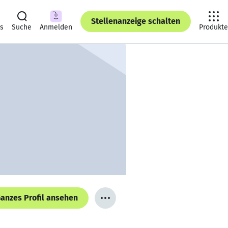
Stellenanzeige schalten
ts
Suche
Anmelden
Produkte
anzes Profil ansehen