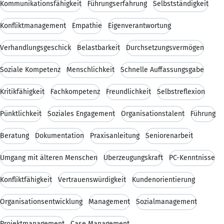
Kommunikationsfähigkeit
Führungserfahrung
Selbstständigkeit
Konfliktmanagement
Empathie
Eigenverantwortung
Verhandlungsgeschick
Belastbarkeit
Durchsetzungsvermögen
Soziale Kompetenz
Menschlichkeit
Schnelle Auffassungsgabe
Kritikfähigkeit
Fachkompetenz
Freundlichkeit
Selbstreflexion
Pünktlichkeit
Soziales Engagement
Organisationstalent
Führung
Beratung
Dokumentation
Praxisanleitung
Seniorenarbeit
Umgang mit älteren Menschen
Überzeugungskraft
PC-Kenntnisse
Konfliktfähigkeit
Vertrauenswürdigkeit
Kundenorientierung
Organisationsentwicklung
Management
Sozialmanagement
Projektmanagement
Case Management