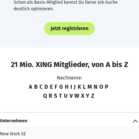
Schon als Basis-Mitglied kannst Du Deine Job-Suche
deutlich optimieren.
Jetzt registrieren
21 Mio. XING Mitglieder, von A bis Z
Nachname:
A
B
C
D
E
F
G
H
I
J
K
L
M
N
O
P
Q
R
S
T
U
V
W
X
Y
Z
Unternehmen
New Work SE