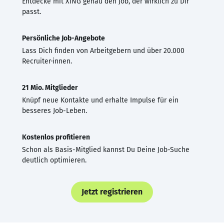
Entdecke mit XING genau den Job, der wirklich zu Dir
passt.
Persönliche Job-Angebote
Lass Dich finden von Arbeitgebern und über 20.000
Recruiter·innen.
21 Mio. Mitglieder
Knüpf neue Kontakte und erhalte Impulse für ein
besseres Job-Leben.
Kostenlos profitieren
Schon als Basis-Mitglied kannst Du Deine Job-Suche
deutlich optimieren.
Jetzt registrieren