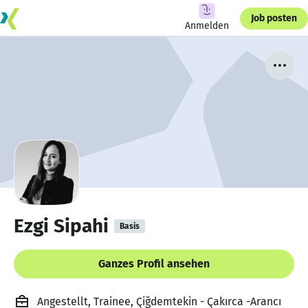
Job posten
Anmelden
Ezgi Sipahi
Basis
Ganzes Profil ansehen
Angestellt, Trainee, Çiğdemtekin - Çakırca -Arancı