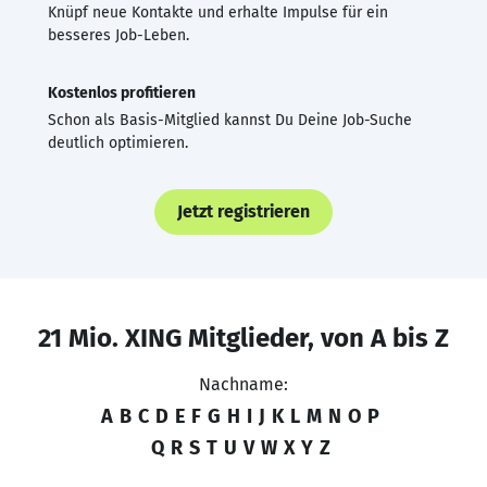
Knüpf neue Kontakte und erhalte Impulse für ein
besseres Job-Leben.
Kostenlos profitieren
Schon als Basis-Mitglied kannst Du Deine Job-Suche
deutlich optimieren.
Jetzt registrieren
21 Mio. XING Mitglieder, von A bis Z
Nachname:
A
B
C
D
E
F
G
H
I
J
K
L
M
N
O
P
Q
R
S
T
U
V
W
X
Y
Z