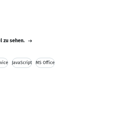
il zu sehen.
vice
JavaScript
MS Office