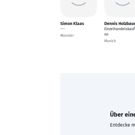
Simon Klaas
Dennis Holzbau
---
Einzelhandelskau
nn
Münster
Munich
Über eine
Entdecke mi