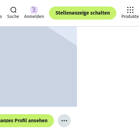
Stellenanzeige schalten
ts
Suche
Anmelden
Produkte
anzes Profil ansehen