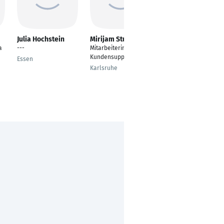
Julia Hochstein
Mirijam Stutz
Mahmut Caner Esli
a
---
Mitarbeiterin
Einzelhandelskaufma
Kundensupport
nn
Essen
Karlsruhe
Köln