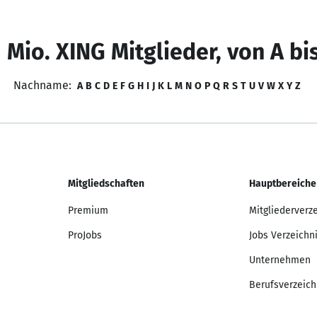
 Mio. XING Mitglieder, von A bi
Nachname:
A
B
C
D
E
F
G
H
I
J
K
L
M
N
O
P
Q
R
S
T
U
V
W
X
Y
Z
Mitgliedschaften
Hauptbereiche
Premium
Mitgliederverz
ProJobs
Jobs Verzeichn
Unternehmen
Berufsverzeich