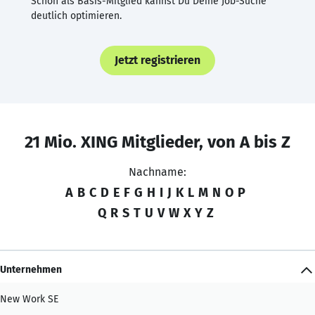
Schon als Basis-Mitglied kannst Du Deine Job-Suche
deutlich optimieren.
Jetzt registrieren
21 Mio. XING Mitglieder, von A bis Z
Nachname:
A
B
C
D
E
F
G
H
I
J
K
L
M
N
O
P
Q
R
S
T
U
V
W
X
Y
Z
Unternehmen
New Work SE