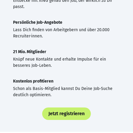
Entdecke mit XING genau den Job, der wirklich zu Dir
passt.
Persönliche Job-Angebote
Lass Dich finden von Arbeitgebern und über 20.000
Recruiter·innen.
21 Mio. Mitglieder
Knüpf neue Kontakte und erhalte Impulse für ein
besseres Job-Leben.
Kostenlos profitieren
Schon als Basis-Mitglied kannst Du Deine Job-Suche
deutlich optimieren.
Jetzt registrieren