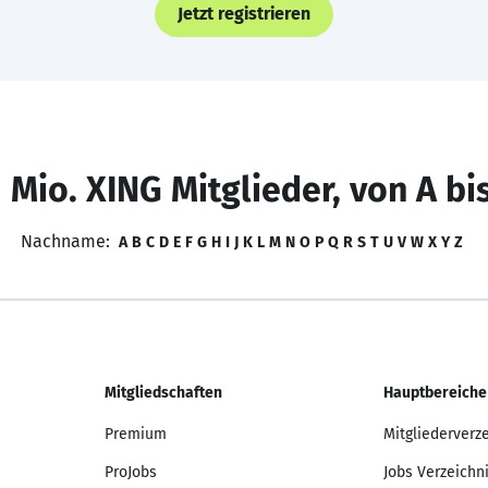
Jetzt registrieren
 Mio. XING Mitglieder, von A bi
Nachname:
A
B
C
D
E
F
G
H
I
J
K
L
M
N
O
P
Q
R
S
T
U
V
W
X
Y
Z
Mitgliedschaften
Hauptbereiche
Premium
Mitgliederverz
ProJobs
Jobs Verzeichn