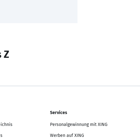
s Z
Services
eichnis
Personalgewinnung mit XING
is
Werben auf XING