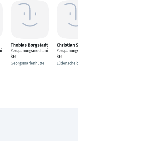
Thobias Borgstadt
Christian Sonnek
Pascal Krumpfer
i
Zerspanungsmechani
Zerspanungsmechani
Zerspanungsmechani
ker
ker
ker Fräser
Georgsmarienhütte
Lüdenscheid
Buchs SG