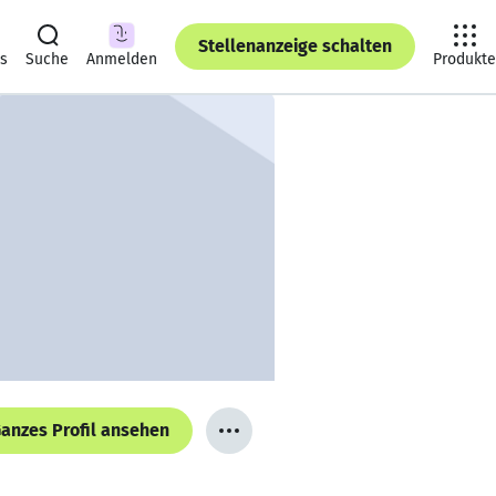
Stellenanzeige schalten
ts
Suche
Anmelden
Produkte
anzes Profil ansehen