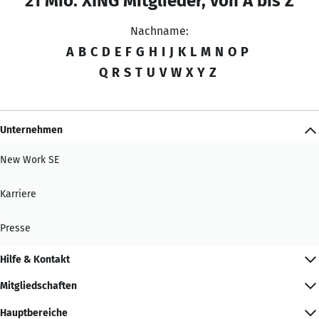
21 Mio. XING Mitglieder, von A bis Z
Nachname:
A
B
C
D
E
F
G
H
I
J
K
L
M
N
O
P
Q
R
S
T
U
V
W
X
Y
Z
Unternehmen
New Work SE
Karriere
Presse
Hilfe & Kontakt
Mitgliedschaften
Hauptbereiche