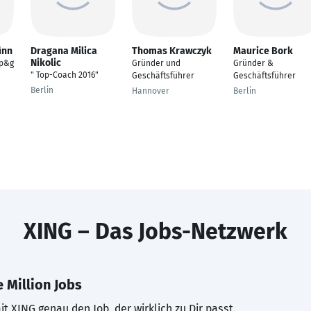
ünn
Dragana Milica
Thomas Krawczyk
Maurice Bork
Nikolic
hp&g
Gründer und
Gründer &
" Top-Coach 2016"
Geschäftsführer
Geschäftsführer
Berlin
Hannover
Berlin
XING – Das Jobs-Netzwerk
 Million Jobs
t XING genau den Job, der wirklich zu Dir passt.