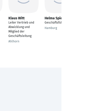
Klaus Witt
Helma Spieker
Christian Gigl
Leiter Vertrieb und
Geschäftsführer
Geschäftsführer/Ges
Abwicklung und
ellschafter
Hamburg
Mitglied der
Obertrum am See
Geschäftsleitung
Ahlhorn