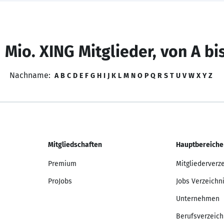
 Mio. XING Mitglieder, von A bi
Nachname:
A
B
C
D
E
F
G
H
I
J
K
L
M
N
O
P
Q
R
S
T
U
V
W
X
Y
Z
Mitgliedschaften
Hauptbereiche
Premium
Mitgliederverz
ProJobs
Jobs Verzeichn
Unternehmen
Berufsverzeich