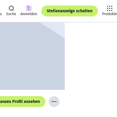
Stellenanzeige schalten
ts
Suche
Anmelden
Produkte
anzes Profil ansehen