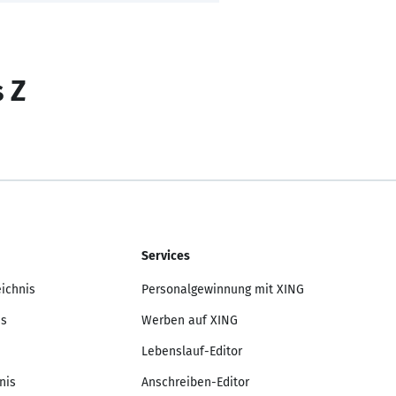
s Z
Services
eichnis
Personalgewinnung mit XING
is
Werben auf XING
Lebenslauf-Editor
nis
Anschreiben-Editor