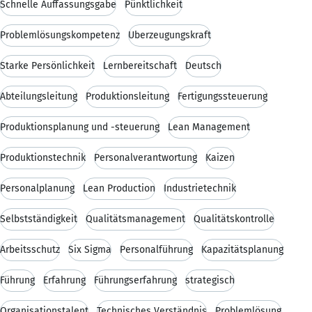
Schnelle Auffassungsgabe
Pünktlichkeit
Problemlösungskompetenz
Überzeugungskraft
Starke Persönlichkeit
Lernbereitschaft
Deutsch
Abteilungsleitung
Produktionsleitung
Fertigungssteuerung
Produktionsplanung und -steuerung
Lean Management
Produktionstechnik
Personalverantwortung
Kaizen
Personalplanung
Lean Production
Industrietechnik
Selbstständigkeit
Qualitätsmanagement
Qualitätskontrolle
Arbeitsschutz
Six Sigma
Personalführung
Kapazitätsplanung
Führung
Erfahrung
Führungserfahrung
strategisch
Organisationstalent
Technisches Verständnis
Problemlösung