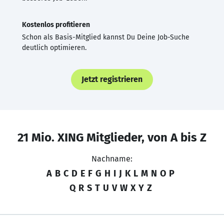
Kostenlos profitieren
Schon als Basis-Mitglied kannst Du Deine Job-Suche
deutlich optimieren.
Jetzt registrieren
21 Mio. XING Mitglieder, von A bis Z
Nachname:
A
B
C
D
E
F
G
H
I
J
K
L
M
N
O
P
Q
R
S
T
U
V
W
X
Y
Z