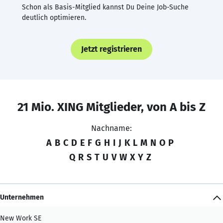
Schon als Basis-Mitglied kannst Du Deine Job-Suche
deutlich optimieren.
Jetzt registrieren
21 Mio. XING Mitglieder, von A bis Z
Nachname:
A
B
C
D
E
F
G
H
I
J
K
L
M
N
O
P
Q
R
S
T
U
V
W
X
Y
Z
Unternehmen
New Work SE