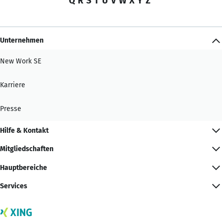
Q
R
S
T
U
V
W
X
Y
Z
Unternehmen
New Work SE
Karriere
Presse
Hilfe & Kontakt
Mitgliedschaften
Hauptbereiche
Services