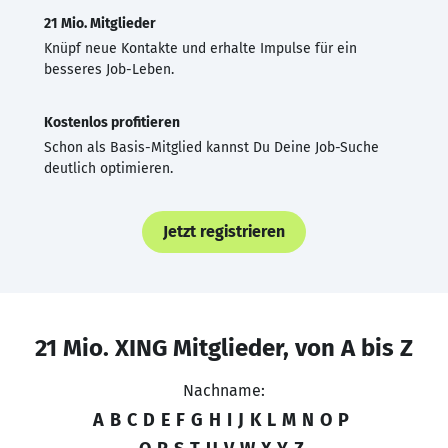
21 Mio. Mitglieder
Knüpf neue Kontakte und erhalte Impulse für ein
besseres Job-Leben.
Kostenlos profitieren
Schon als Basis-Mitglied kannst Du Deine Job-Suche
deutlich optimieren.
Jetzt registrieren
21 Mio. XING Mitglieder, von A bis Z
Nachname:
A
B
C
D
E
F
G
H
I
J
K
L
M
N
O
P