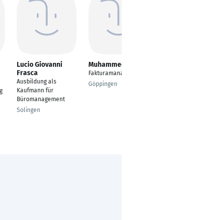
Lucio Giovanni
Muhammed Dag
Celine Ullrich
Frasca
Fakturamanager
Spezialistin -
Ausbildung als
Projektabrechnungsc
Göppingen
Kaufmann für
g
ontrolling
Büromanagement
Wuppertal
Solingen