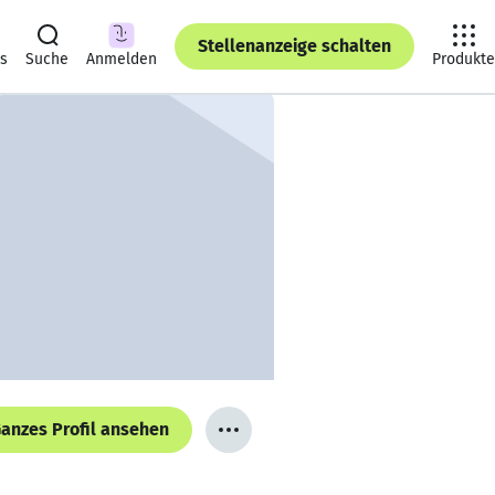
Stellenanzeige schalten
ts
Suche
Anmelden
Produkte
anzes Profil ansehen