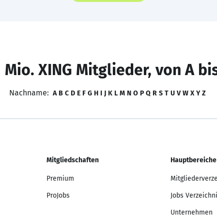
 Mio. XING Mitglieder, von A bi
Nachname:
A
B
C
D
E
F
G
H
I
J
K
L
M
N
O
P
Q
R
S
T
U
V
W
X
Y
Z
Mitgliedschaften
Hauptbereiche
Premium
Mitgliederverz
ProJobs
Jobs Verzeichn
Unternehmen