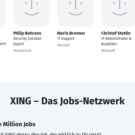
Philip Behrens
Mario Brenner
Christof Stettin
Security Solution
IT Support
IT-Administrator &
port
Expert
Ausbilder
Hennef
Osnabrück
Albstadt
XING – Das Jobs-Netzwerk
 Million Jobs
t XING genau den Job, der wirklich zu Dir passt.