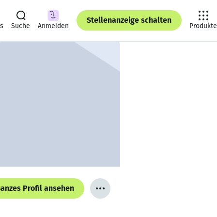
Stellenanzeige schalten
ts
Suche
Anmelden
Produkte
anzes Profil ansehen