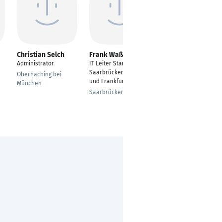
Christian Selch
Frank Waßmuth
Karsten
Hollerbach
Administrator
IT Leiter Standort
IT-System Engineer
Saarbrücken, Koblenz
Oberhaching bei
und Frankfurt
Pforzheim
München
Saarbrücken