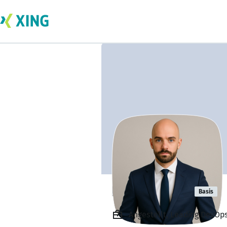
Fabian Wüst
Basis
Angestellt, Leading DevOp