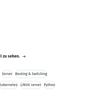
il zu sehen.
Server
Routing & Switching
Kubernetes
LINUX server
Python