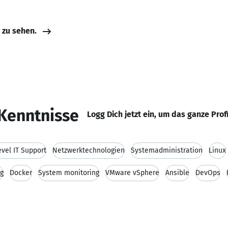
e zu sehen.
Kenntnisse
Logg Dich jetzt ein, um das ganze Prof
evel IT Support
Netzwerktechnologien
Systemadministration
Linux
ng
Docker
System monitoring
VMware vSphere
Ansible
DevOps