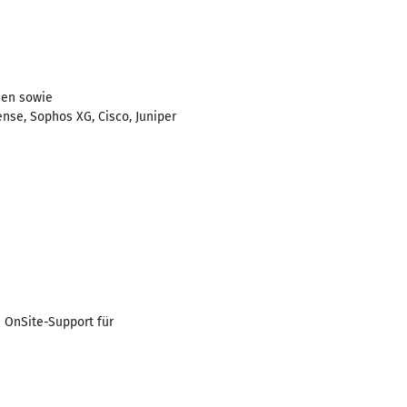
rmen sowie
nse, Sophos XG, Cisco, Juniper
m OnSite-Support für