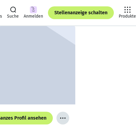
Stellenanzeige schalten
ts
Suche
Anmelden
Produkte
anzes Profil ansehen