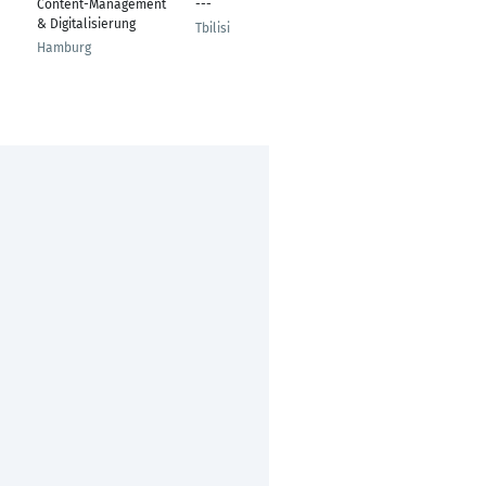
Content-Management
---
Marketing-Manager
& Digitalisierung
Tbilisi
München
Hamburg