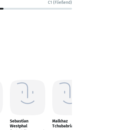
C1 (Fließend)
Sebastian
Malkhaz
Wiktor Luczynski
Westphal
Tchubabria
Grafik-Designer/