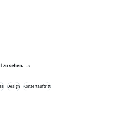
il zu sehen.
ss
Design
Konzertauftritt