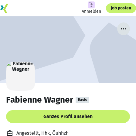
Job posten
Anmelden
Fabienne Wagner
Basis
Ganzes Profil ansehen
Angestellt, Hhk, Öuhhzh