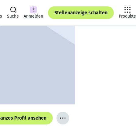
Stellenanzeige schalten
ts
Suche
Anmelden
Produkte
anzes Profil ansehen