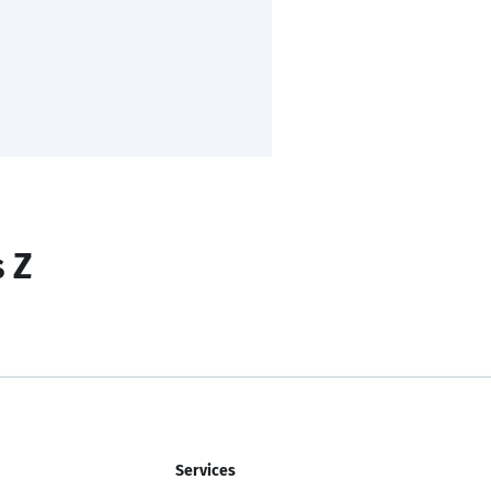
s Z
Services