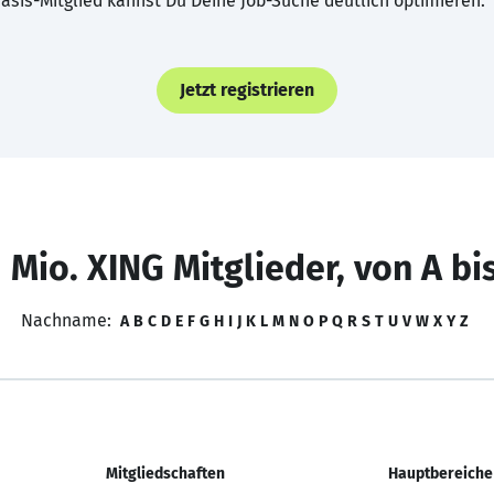
asis-Mitglied kannst Du Deine Job-Suche deutlich optimieren.
Jetzt registrieren
 Mio. XING Mitglieder, von A bi
Nachname:
A
B
C
D
E
F
G
H
I
J
K
L
M
N
O
P
Q
R
S
T
U
V
W
X
Y
Z
Mitgliedschaften
Hauptbereiche