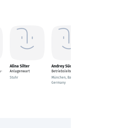
Alina Silter
Andrey Sücker
Yannic Stüber
s-
Anlagenwart
Betriebsleiter
Servicetechniker
Kälte/Klima/Elektro
Stuhr
München, Bavaria,
Germany
Ludwigshafen am
Rhein