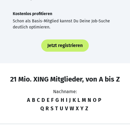
Kostenlos profitieren
Schon als Basis-Mitglied kannst Du Deine Job-Suche
deutlich optimieren.
Jetzt registrieren
21 Mio. XING Mitglieder, von A bis Z
Nachname:
A
B
C
D
E
F
G
H
I
J
K
L
M
N
O
P
Q
R
S
T
U
V
W
X
Y
Z