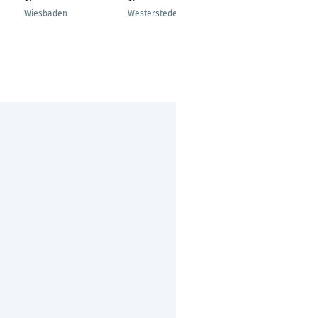
Wiesbaden
Westerstede
Bad Kreuznach