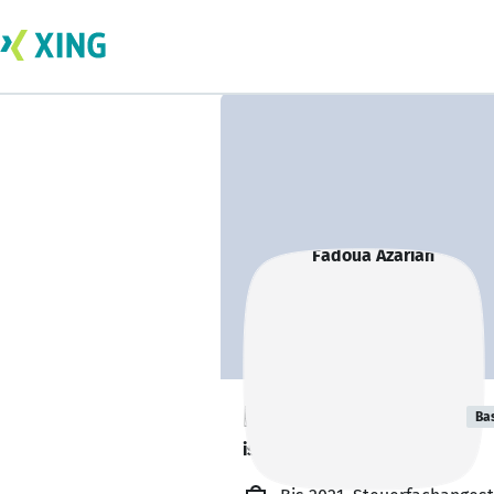
Fadoua Azariah
Ba
ist in Elternzeit. 👶