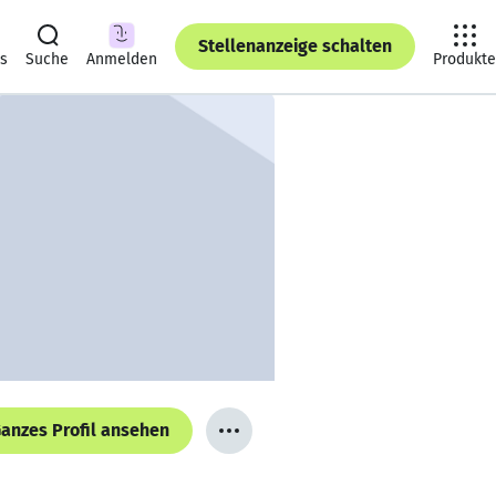
Stellenanzeige schalten
ts
Suche
Anmelden
Produkte
anzes Profil ansehen