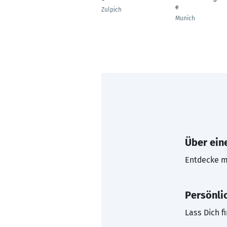
e
Zulpich
Munich
Über eine
Entdecke mi
Persönli
Lass Dich f