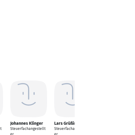
Johannes Klinger
Lars Grüßing
Olympia Hipp
t
Steuerfachangestellt
Steuerfachangestellt
Steuerfachangestellt
er
er
e