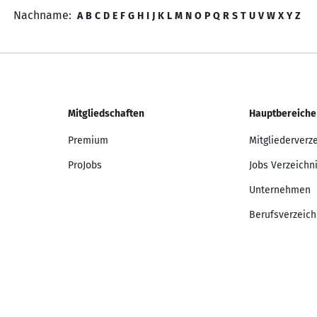
Nachname:
A
B
C
D
E
F
G
H
I
J
K
L
M
N
O
P
Q
R
S
T
U
V
W
X
Y
Z
Mitgliedschaften
Hauptbereiche
Premium
Mitgliederverz
ProJobs
Jobs Verzeichn
Unternehmen
Berufsverzeich