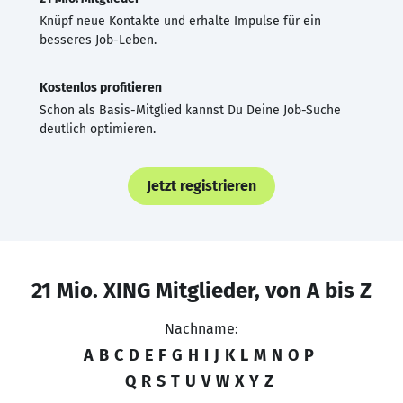
Knüpf neue Kontakte und erhalte Impulse für ein
besseres Job-Leben.
Kostenlos profitieren
Schon als Basis-Mitglied kannst Du Deine Job-Suche
deutlich optimieren.
Jetzt registrieren
21 Mio. XING Mitglieder, von A bis Z
Nachname:
A
B
C
D
E
F
G
H
I
J
K
L
M
N
O
P
Q
R
S
T
U
V
W
X
Y
Z