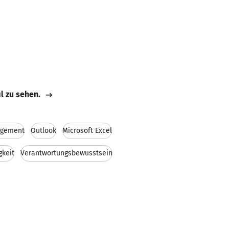
il zu sehen.
gement
Outlook
Microsoft Excel
gkeit
Verantwortungsbewusstsein