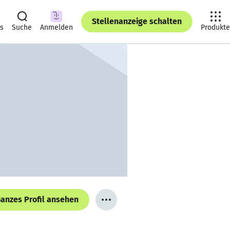
Stellenanzeige schalten
ts
Suche
Anmelden
Produkte
anzes Profil ansehen