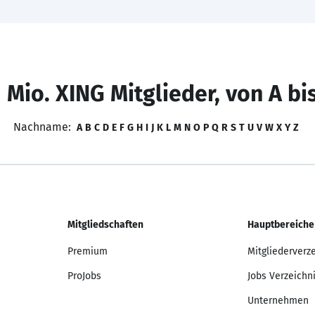
 Mio. XING Mitglieder, von A bi
Nachname:
A
B
C
D
E
F
G
H
I
J
K
L
M
N
O
P
Q
R
S
T
U
V
W
X
Y
Z
Mitgliedschaften
Hauptbereiche
Premium
Mitgliederverz
ProJobs
Jobs Verzeichn
Unternehmen