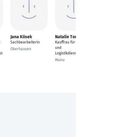
Jana Kösek
Natalie Tortmann
Luisa Racaj
t
Sachbearbeiterin
Kauffrau für Spedition
---
und
Oberhausen
Ortenburg
st
Logistikdienstleistung
Mainz