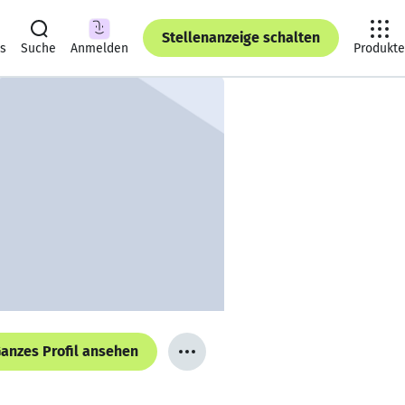
Stellenanzeige schalten
ts
Suche
Anmelden
Produkte
anzes Profil ansehen