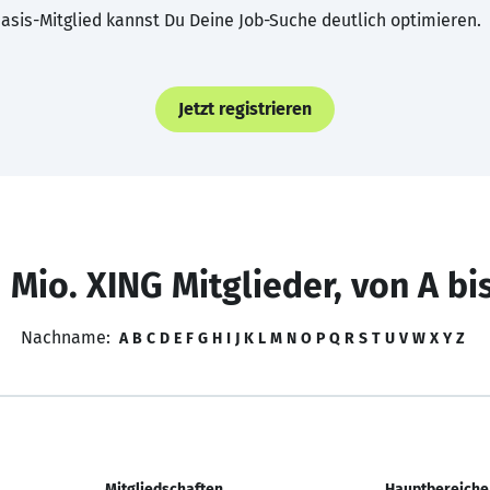
asis-Mitglied kannst Du Deine Job-Suche deutlich optimieren.
Jetzt registrieren
 Mio. XING Mitglieder, von A bi
Nachname:
A
B
C
D
E
F
G
H
I
J
K
L
M
N
O
P
Q
R
S
T
U
V
W
X
Y
Z
Mitgliedschaften
Hauptbereiche