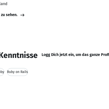
rland
e zu sehen.
Kenntnisse
Logg Dich jetzt ein, um das ganze Prof
uby
Ruby on Rails