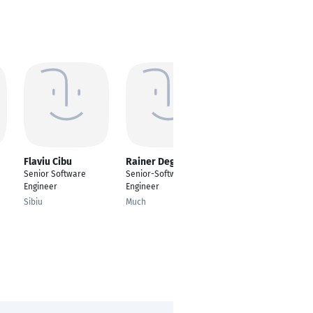
Flaviu Cibu
Rainer Degen
Daniel Grabowski -
Offen für Angebote
Senior Software
Senior-Software-
mit Leitungfunkt.
Engineer
Engineer
Techn. Projektleiter
Sibiu
Much
Krisenvorsorgeliste
ELEFAND
Berlin