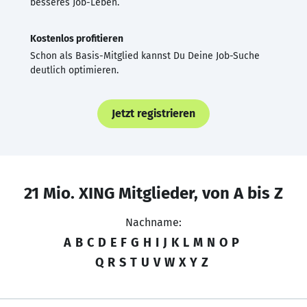
besseres Job-Leben.
Kostenlos profitieren
Schon als Basis-Mitglied kannst Du Deine Job-Suche
deutlich optimieren.
Jetzt registrieren
21 Mio. XING Mitglieder, von A bis Z
Nachname:
A
B
C
D
E
F
G
H
I
J
K
L
M
N
O
P
Q
R
S
T
U
V
W
X
Y
Z