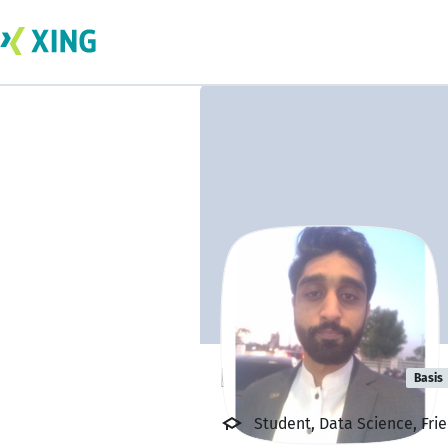
Faizan Ahmed
Basis
Student, Data Science, Fri