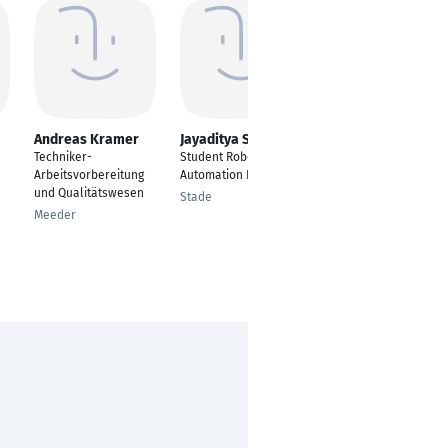
Andreas Kramer
Jayaditya Siddarth
Abhishek
Bhardwaj
Techniker-
Student Robotics and
AI & Data Engineer
Arbeitsvorbereitung
Automation Engineer
und Qualitätswesen
Munich
Stade
Meeder