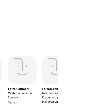
Faizan Ahmed
Faizan Ahmed
Faizan Ahmed
e
Master in Consumer
International
International Tourism
Science
Economics and
Management and
Management
Health Tourism
Munich