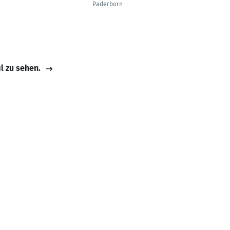
Paderborn
Passau
il zu sehen.