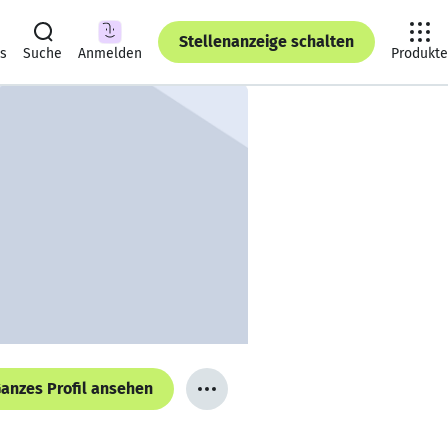
Stellenanzeige schalten
ts
Suche
Anmelden
Produkte
anzes Profil ansehen