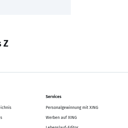
s Z
Services
eichnis
Personalgewinnung mit XING
is
Werben auf XING
Lebenslauf-Editor