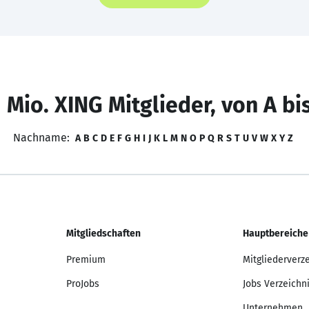
 Mio. XING Mitglieder, von A bi
Nachname:
A
B
C
D
E
F
G
H
I
J
K
L
M
N
O
P
Q
R
S
T
U
V
W
X
Y
Z
Mitgliedschaften
Hauptbereiche
Premium
Mitgliederverz
ProJobs
Jobs Verzeichn
Unternehmen