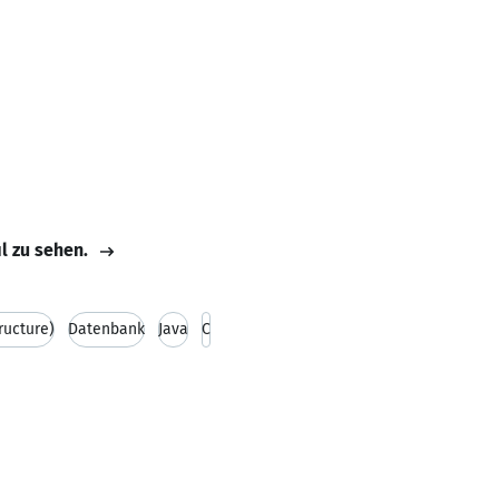
il zu sehen.
ructure)
Datenbank
Java
C