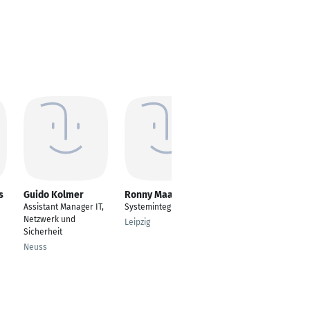
s
Guido Kolmer
Ronny Maaß
MSc. Ing. Taner
Metin
Assistant Manager IT,
Systemintegration
Cloud Consultant -
Netzwerk und
Leipzig
Solution Architect
Sicherheit
Trainee
Neuss
Berlin