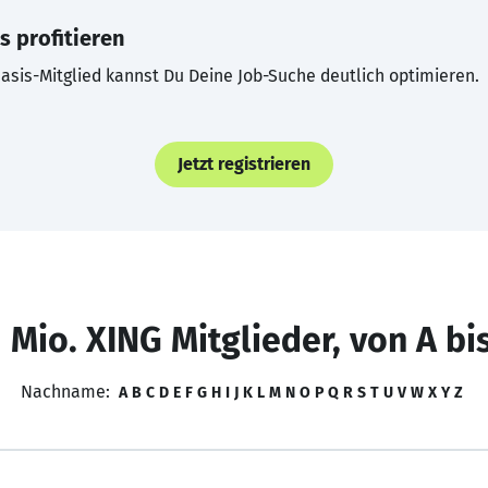
s profitieren
asis-Mitglied kannst Du Deine Job-Suche deutlich optimieren.
Jetzt registrieren
 Mio. XING Mitglieder, von A bi
Nachname:
A
B
C
D
E
F
G
H
I
J
K
L
M
N
O
P
Q
R
S
T
U
V
W
X
Y
Z