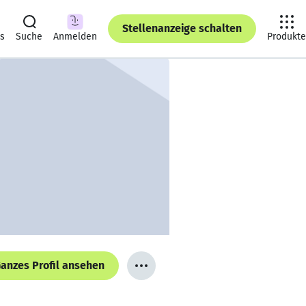
Stellenanzeige schalten
ts
Suche
Anmelden
Produkte
anzes Profil ansehen