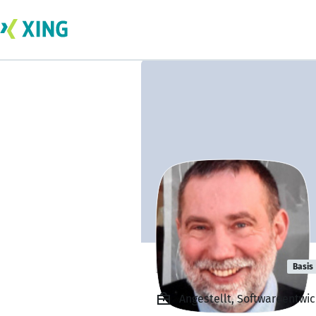
Falk Frederich
Basis
Angestellt, Softwareentwi