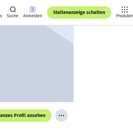
Stellenanzeige schalten
ts
Suche
Anmelden
Produkte
anzes Profil ansehen