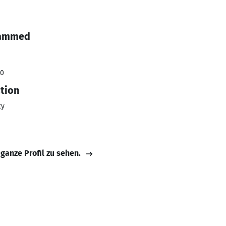
hammed
20
tion
ty
 ganze Profil zu sehen.