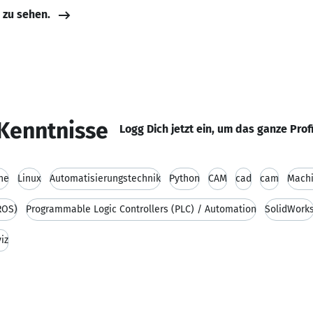
e zu sehen.
Kenntnisse
Logg Dich jetzt ein, um das ganze Prof
he
Linux
Automatisierungstechnik
Python
CAM
cad
cam
Machi
ROS)
Programmable Logic Controllers (PLC) / Automation
SolidWork
viz