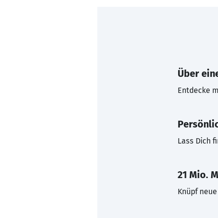
Über eine
Entdecke mi
Persönli
Lass Dich f
21 Mio. M
Knüpf neue 