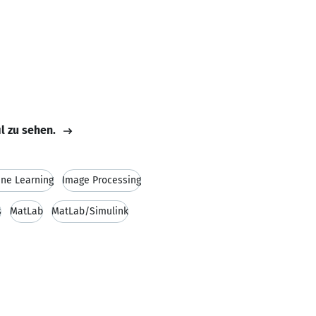
il zu sehen.
ne Learning
Image Processing
s
MatLab
MatLab/Simulink