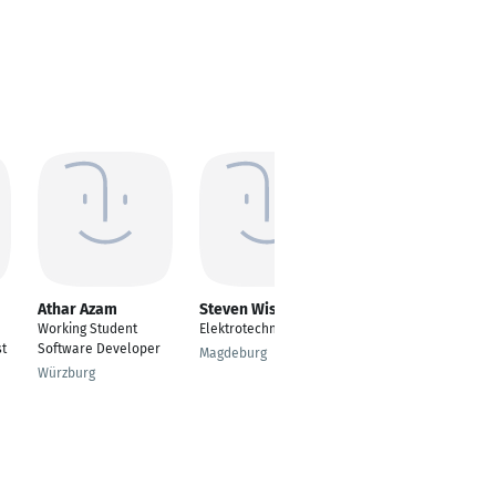
Athar Azam
Steven Wisniewski
Tobias Kaiser
Working Student
Elektrotechnik
Software Developer
st
Software Developer
Magdeburg
Hadamar
Würzburg