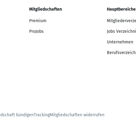
Mitgliedschaften
Hauptbereiche
Premium
Mitgliederverz
ProJobs
Jobs Verzeichn
Unternehmen
Berufsverzeich
edschaft kündigen
Tracking
Mitgliedschaften widerrufen