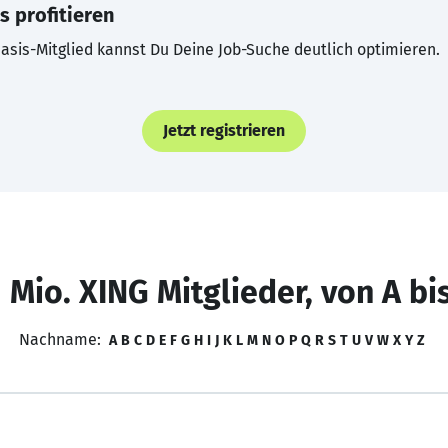
s profitieren
asis-Mitglied kannst Du Deine Job-Suche deutlich optimieren.
Jetzt registrieren
 Mio. XING Mitglieder, von A bi
Nachname:
A
B
C
D
E
F
G
H
I
J
K
L
M
N
O
P
Q
R
S
T
U
V
W
X
Y
Z