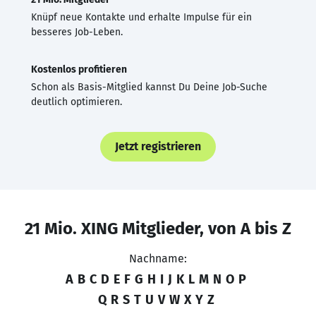
Knüpf neue Kontakte und erhalte Impulse für ein
besseres Job-Leben.
Kostenlos profitieren
Schon als Basis-Mitglied kannst Du Deine Job-Suche
deutlich optimieren.
Jetzt registrieren
21 Mio. XING Mitglieder, von A bis Z
Nachname:
A
B
C
D
E
F
G
H
I
J
K
L
M
N
O
P
Q
R
S
T
U
V
W
X
Y
Z