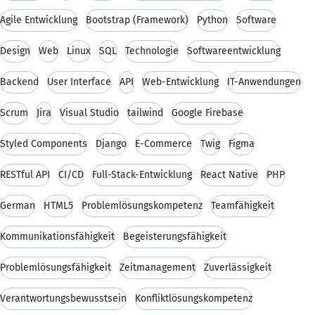
Agile Entwicklung
Bootstrap (Framework)
Python
Software
Design
Web
Linux
SQL
Technologie
Softwareentwicklung
Backend
User Interface
API
Web-Entwicklung
IT-Anwendungen
Scrum
Jira
Visual Studio
tailwind
Google Firebase
Styled Components
Django
E-Commerce
Twig
Figma
RESTful API
CI/CD
Full-Stack-Entwicklung
React Native
PHP
German
HTML5
Problemlösungskompetenz
Teamfähigkeit
Kommunikationsfähigkeit
Begeisterungsfähigkeit
Problemlösungsfähigkeit
Zeitmanagement
Zuverlässigkeit
Verantwortungsbewusstsein
Konfliktlösungskompetenz