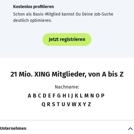
Kostenlos profitieren
Schon als Basis-Mitglied kannst Du Deine Job-Suche
deutlich optimieren.
Jetzt registrieren
21 Mio. XING Mitglieder, von A bis Z
Nachname:
A
B
C
D
E
F
G
H
I
J
K
L
M
N
O
P
Q
R
S
T
U
V
W
X
Y
Z
Unternehmen