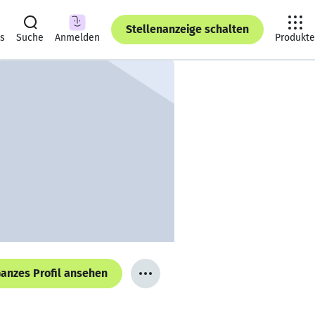
Stellenanzeige schalten
ts
Suche
Anmelden
Produkte
anzes Profil ansehen