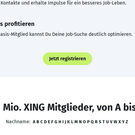
Kontakte und erhalte Impulse für ein besseres Job-Leben.
s profitieren
asis-Mitglied kannst Du Deine Job-Suche deutlich optimieren.
Jetzt registrieren
 Mio. XING Mitglieder, von A bi
Nachname:
A
B
C
D
E
F
G
H
I
J
K
L
M
N
O
P
Q
R
S
T
U
V
W
X
Y
Z