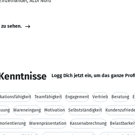
 Einzelhandel, ALDI Nord
e zu sehen.
Kenntnisse
Logg Dich jetzt ein, um das ganze Prof
ationsfähigkeit
Teamfähigkeit
Engagement
Vertrieb
Beratung
E
euung
Wareneingang
Motivation
Selbstständigkeit
Kundenzufriede
norientierung
Warenpräsentation
Kassenabrechnung
Belastbarkei