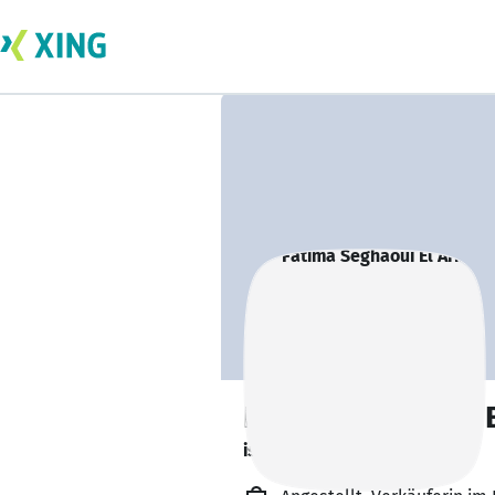
Fatima Seghaoui E
ist offen für Projekte. 🔎