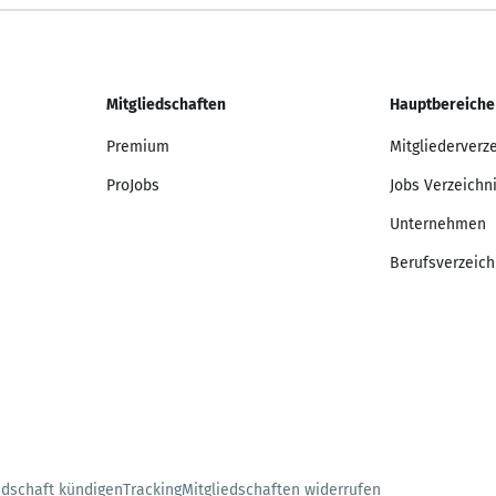
Mitgliedschaften
Hauptbereiche
Premium
Mitgliederverz
ProJobs
Jobs Verzeichn
Unternehmen
Berufsverzeich
edschaft kündigen
Tracking
Mitgliedschaften widerrufen