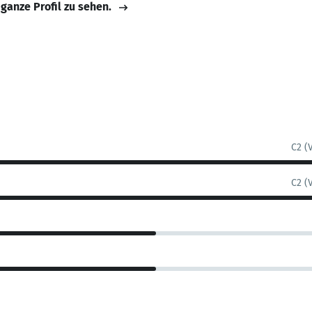
 ganze Profil zu sehen.
C2 (
C2 (