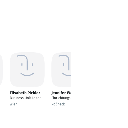
Elisabeth Pichler
Jennifer Weiß
Daniela
Scharschmidt
Business Unit Leiter
Einrichtungsleiterin
---
Wien
Pößneck
Aalen (Württemberg)