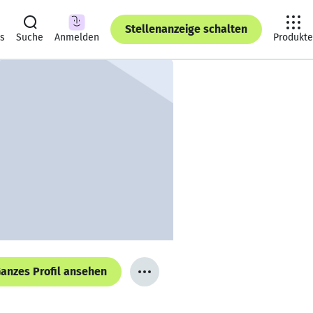
Stellenanzeige schalten
ts
Suche
Anmelden
Produkte
anzes Profil ansehen