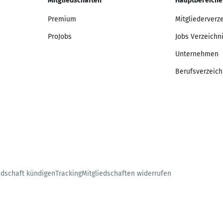
Mitgliedschaften
Hauptbereiche
Premium
Mitgliederverz
ProJobs
Jobs Verzeichn
Unternehmen
Berufsverzeich
edschaft kündigen
Tracking
Mitgliedschaften widerrufen