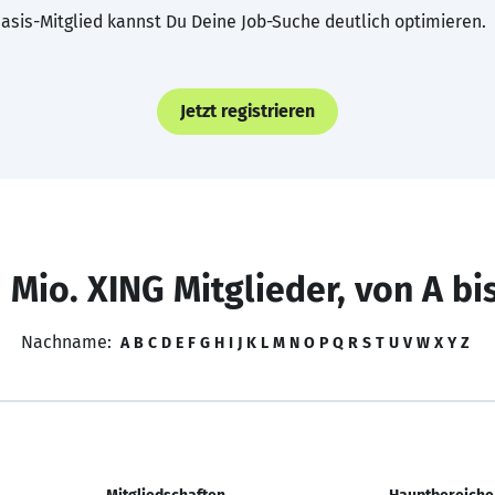
asis-Mitglied kannst Du Deine Job-Suche deutlich optimieren.
Jetzt registrieren
 Mio. XING Mitglieder, von A bi
Nachname:
A
B
C
D
E
F
G
H
I
J
K
L
M
N
O
P
Q
R
S
T
U
V
W
X
Y
Z