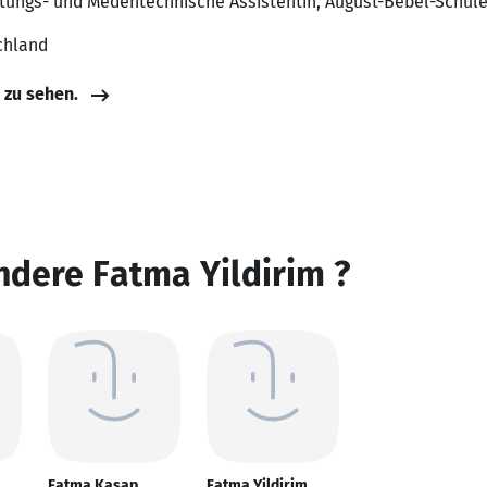
altungs- und Medentechnische Assistentin, August-Bebel-Schul
chland
e zu sehen.
ndere Fatma Yildirim ?
Fatma Kasap
Fatma Yildirim