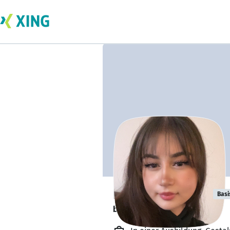
Fatma Yildirim
Basi
bildet sich zurzeit weiter. 🎓