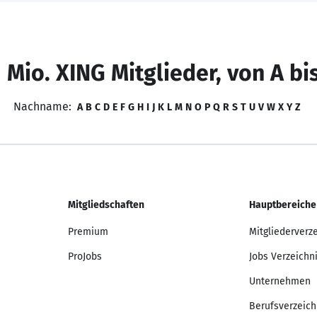
 Mio. XING Mitglieder, von A bi
Nachname:
A
B
C
D
E
F
G
H
I
J
K
L
M
N
O
P
Q
R
S
T
U
V
W
X
Y
Z
Mitgliedschaften
Hauptbereiche
Premium
Mitgliederverz
ProJobs
Jobs Verzeichn
Unternehmen
Berufsverzeich