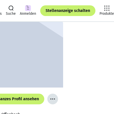
Stellenanzeige schalten
ts
Suche
Anmelden
Produkte
anzes Profil ansehen