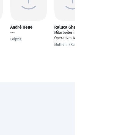
André Heue
Raluca Gharsallah
Sibylla Längle
---
Mitarbeiterin
Art Direktorin &
Operatives Marketing
Kommunikationsdesig
Leipzig
nerin
Mülheim (Ruhr)
Überlingen / Owingen