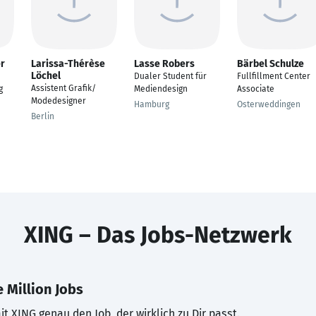
r
Larissa-Thérèse
Lasse Robers
Bärbel Schulze
Löchel
Dualer Student für
Fullfillment Center
Assistent Grafik/
g
Mediendesign
Associate
Modedesigner
Hamburg
Osterweddingen
Berlin
XING – Das Jobs-Netzwerk
 Million Jobs
t XING genau den Job, der wirklich zu Dir passt.