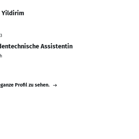
 Yildirim
23
entechnische Assistentin
h
 ganze Profil zu sehen.