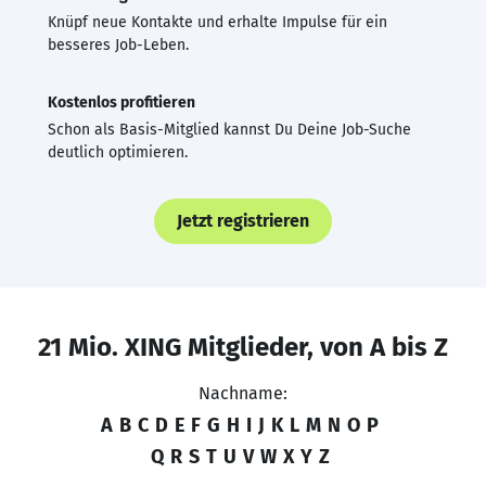
Knüpf neue Kontakte und erhalte Impulse für ein
besseres Job-Leben.
Kostenlos profitieren
Schon als Basis-Mitglied kannst Du Deine Job-Suche
deutlich optimieren.
Jetzt registrieren
21 Mio. XING Mitglieder, von A bis Z
Nachname:
A
B
C
D
E
F
G
H
I
J
K
L
M
N
O
P
Q
R
S
T
U
V
W
X
Y
Z