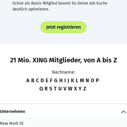
Schon als Basis-Mitglied kannst Du Deine Job-Suche
deutlich optimieren.
Jetzt registrieren
21 Mio. XING Mitglieder, von A bis Z
Nachname:
A
B
C
D
E
F
G
H
I
J
K
L
M
N
O
P
Q
R
S
T
U
V
W
X
Y
Z
Unternehmen
New Work SE