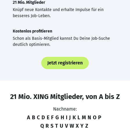
21 Mio. Mitglieder
Knüpf neue Kontakte und erhalte Impulse für ein
besseres Job-Leben.
Kostenlos profitieren
Schon als Basis-Mitglied kannst Du Deine Job-Suche
deutlich optimieren.
Jetzt registrieren
21 Mio. XING Mitglieder, von A bis Z
Nachname:
A
B
C
D
E
F
G
H
I
J
K
L
M
N
O
P
Q
R
S
T
U
V
W
X
Y
Z