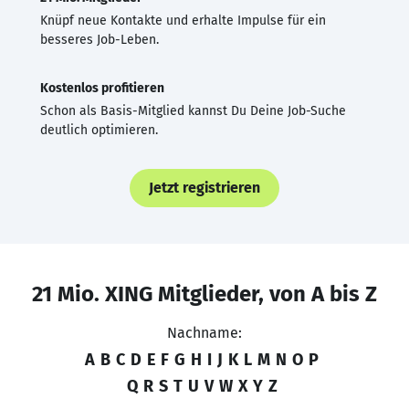
Knüpf neue Kontakte und erhalte Impulse für ein
besseres Job-Leben.
Kostenlos profitieren
Schon als Basis-Mitglied kannst Du Deine Job-Suche
deutlich optimieren.
Jetzt registrieren
21 Mio. XING Mitglieder, von A bis Z
Nachname:
A
B
C
D
E
F
G
H
I
J
K
L
M
N
O
P
Q
R
S
T
U
V
W
X
Y
Z