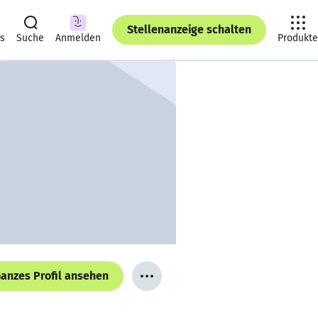
Stellenanzeige schalten
ts
Suche
Anmelden
Produkte
anzes Profil ansehen