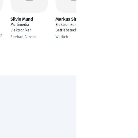
Silvio Mund
Markus Simon
David Bradford
Multimedia
Elektroniker für
Automatisierungstech
Elektroniker
Betriebstechnik
niker
ch
Seebad Bansin
Wittlich
Nürnberg