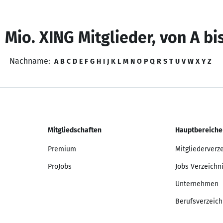
 Mio. XING Mitglieder, von A bi
Nachname:
A
B
C
D
E
F
G
H
I
J
K
L
M
N
O
P
Q
R
S
T
U
V
W
X
Y
Z
Mitgliedschaften
Hauptbereiche
Premium
Mitgliederverz
ProJobs
Jobs Verzeichn
Unternehmen
Berufsverzeich