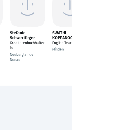
Stefanie
SWATHI
Malte von Euen
Schwertfeger
KOPPANOORU
General Management
Kreditorenbuchhalter
English Teacher
Aachen
in
Minden
Neuburg an der
Donau