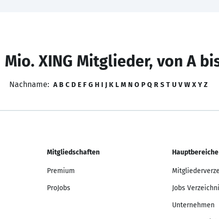
 Mio. XING Mitglieder, von A bi
Nachname:
A
B
C
D
E
F
G
H
I
J
K
L
M
N
O
P
Q
R
S
T
U
V
W
X
Y
Z
Mitgliedschaften
Hauptbereiche
Premium
Mitgliederverz
ProJobs
Jobs Verzeichn
Unternehmen