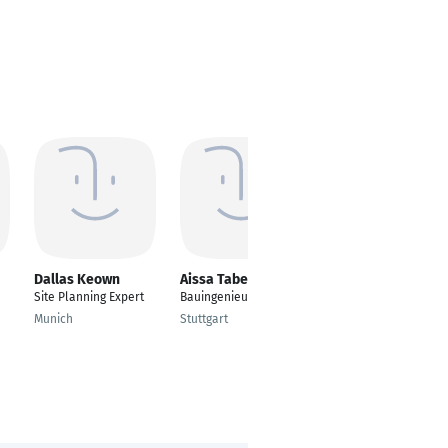
Dallas Keown
Aissa Taberkokt
Bedirhan Baycan
Site Planning Expert
Bauingenieur
Architekt
Munich
Stuttgart
Bergkamen