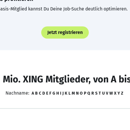
asis-Mitglied kannst Du Deine Job-Suche deutlich optimieren.
Jetzt registrieren
 Mio. XING Mitglieder, von A bi
Nachname:
A
B
C
D
E
F
G
H
I
J
K
L
M
N
O
P
Q
R
S
T
U
V
W
X
Y
Z