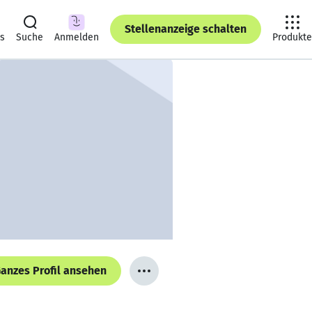
Stellenanzeige schalten
ts
Suche
Anmelden
Produkte
anzes Profil ansehen