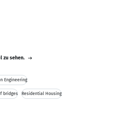
il zu sehen.
on Engineering
f bridges
Residential Housing