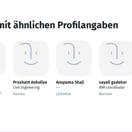
mit ähnlichen Profilangaben
Prashant Ankoliya
Anupama Shaji
sayali gadekar
Civil Engineering
---
BIM coordinator
m
Dessau
Lilienthal
Bochum