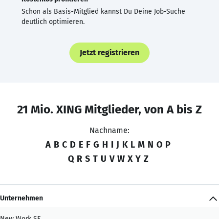
Schon als Basis-Mitglied kannst Du Deine Job-Suche
deutlich optimieren.
Jetzt registrieren
21 Mio. XING Mitglieder, von A bis Z
Nachname:
A
B
C
D
E
F
G
H
I
J
K
L
M
N
O
P
Q
R
S
T
U
V
W
X
Y
Z
Unternehmen
New Work SE