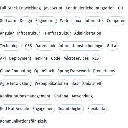
Full-Stack-Entwicklung
JavaScript
Kontinuierliche Integration
Git
Software
Design
Engineering
Web
Linux
Informatik
Computer
Angular
Infrastruktur
IT-Infrastruktur
Administration
Technologie
CSS
Datenbank
Informationstechnologie
GitLab
API
Deployment
Jenkins
Code
Microservices
REST
Cloud Computing
OpenStack
Spring Framework
Prometheus
Agile Entwicklung
Webapplikationen
Bash (Unix shell)
Konfigurationsmanagement
Grafana
Anwendung
Red Hat Ansible
Engagement
Teamfähigkeit
Flexibilität
Kommunikationsfähigkeit