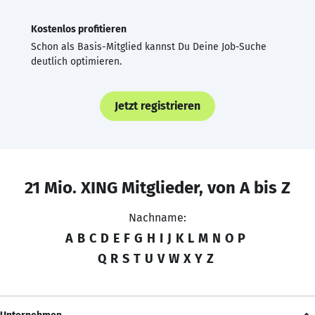
Kostenlos profitieren
Schon als Basis-Mitglied kannst Du Deine Job-Suche
deutlich optimieren.
Jetzt registrieren
21 Mio. XING Mitglieder, von A bis Z
Nachname:
A
B
C
D
E
F
G
H
I
J
K
L
M
N
O
P
Q
R
S
T
U
V
W
X
Y
Z