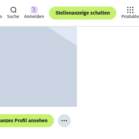
Stellenanzeige schalten
ts
Suche
Anmelden
Produkte
anzes Profil ansehen