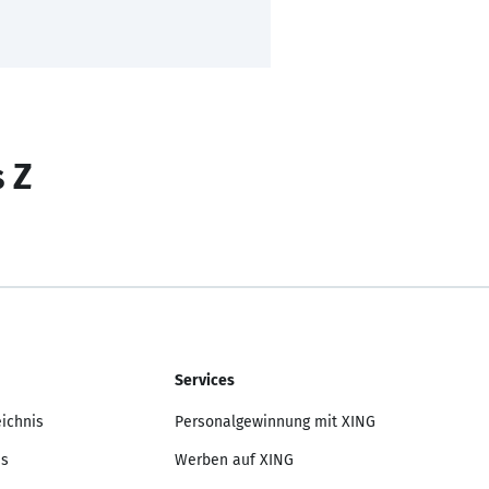
s Z
Services
eichnis
Personalgewinnung mit XING
is
Werben auf XING