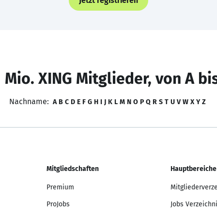
Jetzt registrieren
 Mio. XING Mitglieder, von A bi
Nachname:
A
B
C
D
E
F
G
H
I
J
K
L
M
N
O
P
Q
R
S
T
U
V
W
X
Y
Z
Mitgliedschaften
Hauptbereiche
Premium
Mitgliederverz
ProJobs
Jobs Verzeichn