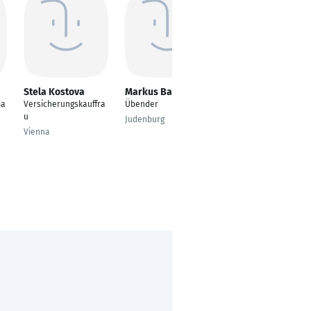
Stela Kostova
Markus Batjani
Nils Leonard
Lindenau
ma
Versicherungskauffra
Übender
Auszubildender
u
Judenburg
Kaufmann für
Vienna
Versicherungen und
Finanzanlagen
Remscheid