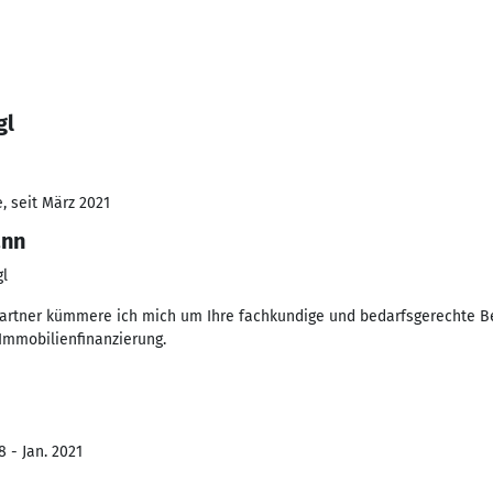
gl
, seit März 2021
ann
gl
hpartner kümmere ich mich um Ihre fachkundige und bedarfsgerechte B
Immobilienfinanzierung.
 - Jan. 2021