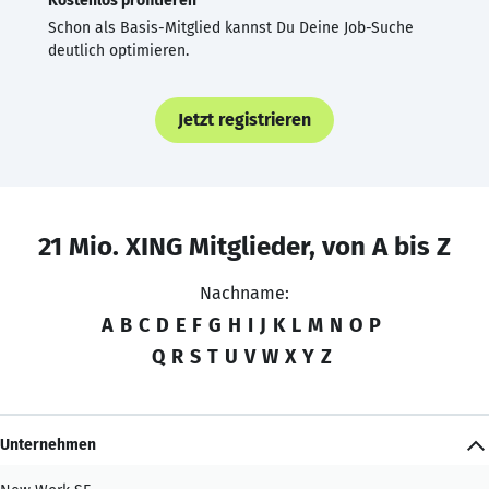
Kostenlos profitieren
Schon als Basis-Mitglied kannst Du Deine Job-Suche
deutlich optimieren.
Jetzt registrieren
21 Mio. XING Mitglieder, von A bis Z
Nachname:
A
B
C
D
E
F
G
H
I
J
K
L
M
N
O
P
Q
R
S
T
U
V
W
X
Y
Z
Unternehmen