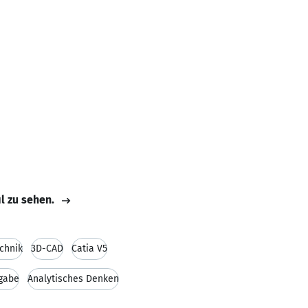
il zu sehen.
chnik
3D-CAD
Catia V5
sgabe
Analytisches Denken