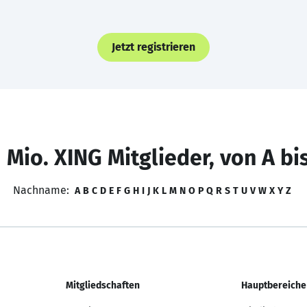
Jetzt registrieren
 Mio. XING Mitglieder, von A bi
Nachname:
A
B
C
D
E
F
G
H
I
J
K
L
M
N
O
P
Q
R
S
T
U
V
W
X
Y
Z
Mitgliedschaften
Hauptbereiche