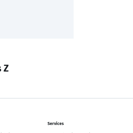
s Z
Services