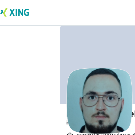
Dipl.-Ing. Felix M
ist offen für Projekte. 🔎