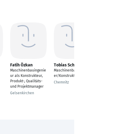
Fatih Özkan
Tobias Schnitzler
Ahmadreza
Masoudi
Maschinenbauingenie
Maschinenbautechnik
CAD-Konstrukteur /
ur als Konstrukteur,
er/Konstrukteur
BIM-Konstrukteur
Produkt-, Qualitäts-
Chemnitz
und Projektmanager
Freiburg im Breisgau
Gelsenkirchen