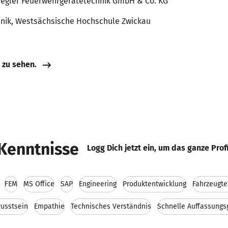
 Ziegler Feuerwehrgerätetechnik GmbH & Co. KG
chnik, Westsächsische Hochschule Zwickau
e zu sehen.
Kenntnisse
Logg Dich jetzt ein, um das ganze Prof
FEM
MS Office
SAP
Engineering
Produktentwicklung
Fahrzeugte
usstsein
Empathie
Technisches Verständnis
Schnelle Auffassung