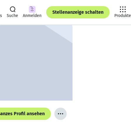
Stellenanzeige schalten
ts
Suche
Anmelden
Produkte
anzes Profil ansehen