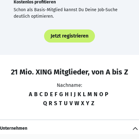
Kostenlos profitieren
Schon als Basis-Mitglied kannst Du Deine Job-Suche
deutlich optimieren.
Jetzt registrieren
21 Mio. XING Mitglieder, von A bis Z
Nachname:
A
B
C
D
E
F
G
H
I
J
K
L
M
N
O
P
Q
R
S
T
U
V
W
X
Y
Z
Unternehmen