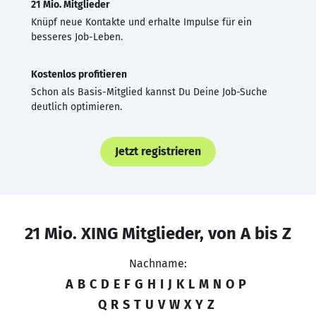
21 Mio. Mitglieder
Knüpf neue Kontakte und erhalte Impulse für ein
besseres Job-Leben.
Kostenlos profitieren
Schon als Basis-Mitglied kannst Du Deine Job-Suche
deutlich optimieren.
Jetzt registrieren
21 Mio. XING Mitglieder, von A bis Z
Nachname:
A
B
C
D
E
F
G
H
I
J
K
L
M
N
O
P
Q
R
S
T
U
V
W
X
Y
Z